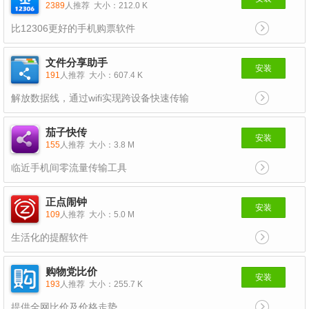
2389
人推荐
大小：212.0 K
比12306更好的手机购票软件
文件分享助手
安装
191
人推荐
大小：607.4 K
解放数据线，通过wifi实现跨设备快速传输
茄子快传
安装
155
人推荐
大小：3.8 M
临近手机间零流量传输工具
正点闹钟
安装
109
人推荐
大小：5.0 M
生活化的提醒软件
购物党比价
安装
193
人推荐
大小：255.7 K
提供全网比价及价格走势