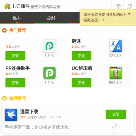
如何安装并使用喜欢的插件？
推荐
尝鲜
分类
皮肤
猛戳这里！！
热门推荐
翻译
7856
人推荐
1459
人推荐
安装
6.6 M
安装
221.4 K
PP连接助手
UC解压缩
313
人推荐
3319
人推荐
安装
1.2 M
安装
598.4 K
精品推荐
迅雷下载
安装
366
人推荐
大小：31.3 M
手机迅雷下载，给你极速下载体验。