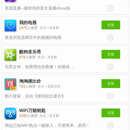
美眉直播--最时尚的美女直播show场
我的电视
安装
1975
人推荐
大小：6.9 M
推送浏览器网页中的视频到电视
酷狗音乐秀
安装
879
人推荐
大小：4.8 M
宅男女神，免费秀给您看噢！你懂得...;
淘淘搜比价
安装
793
人推荐
大小：205.5 K
图片搜索，自动【搜同款比差价】
WiFi万能钥匙
安装
1690
人推荐
大小：6.3 M
周边已知WiFi热点一键接入，方便简单、易用！